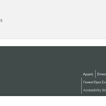
 5
Αρχική
Επικο
Γενικοί Όροι Σ
Accessibility S