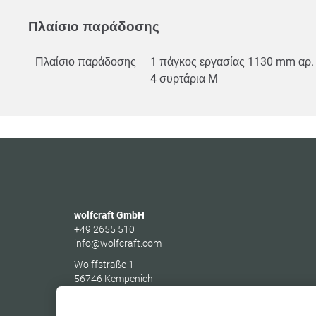
Πλαίσιο παράδοσης
Πλαίσιο παράδοσης
1 πάγκος εργασίας 1130 mm αρ.
4 συρτάρια M
wolfcraft GmbH
+49 2655 510
info@wolfcraft.com
Wolffstraße 1
56746
Kempenich
Germany