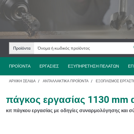
Μετάβαση
Μετάβαση
στο
στην
περιεχόμενο
πλοήγηση
Προϊόντα
ΠΡΟΪΌΝΤΑ
ΕΡΓΑΣΊΕΣ
ΕΞΥΠΗΡΈΤΗΣΗ ΠΕΛΑΤΏΝ
ΕΠ
ΑΡΧΙΚΉ ΣΕΛΊΔΑ
ΑΝΤΑΛΛΑΚΤΙΚΆ ΠΡΟΪΌΝΤΑ
ΕΞΟΠΛΙΣΜΌΣ ΕΡΓΑΣΤ
πάγκος εργασίας 1130 mm α
κιτ πάγκου εργασίας με οδηγίες συναρμολόγησης και σ