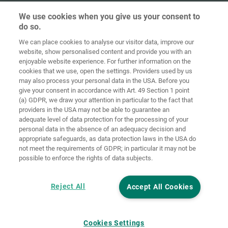
We use cookies when you give us your consent to
do so.
Στοιχεία
Προστασία
We can place cookies to analyse our visitor data, improve our
Αρχική
Επικοινωνία
έκδοσης
δεδομένων
website, show personalised content and provide you with an
enjoyable website experience. For further information on the
Γενικοί Όροι
Οδηγίες για
cookies that we use, open the settings. Providers used by us
Συναλλαγών
Cookies
Σύνδεση
may also process your personal data in the USA. Before you
give your consent in accordance with Art. 49 Section 1 point
Accessibility
(a) GDPR, we draw your attention in particular to the fact that
Statement
providers in the USA may not be able to guarantee an
adequate level of data protection for the processing of your
Ρυθμίσεις cookies
personal data in the absence of an adequacy decision and
appropriate safeguards, as data protection laws in the USA do
not meet the requirements of GDPR; in particular it may not be
possible to enforce the rights of data subjects.
Reject All
Accept All Cookies
Cookies Settings