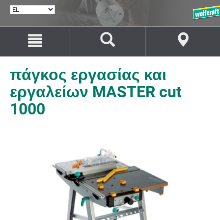
ΕΠΙΛΟΓΉ
ΓΛΏΣΣΑΣ
Μετάβαση
Μετάβαση
στο
στην
περιεχόμενο
πλοήγηση
πάγκος εργασίας και
εργαλείων MASTER cut
1000