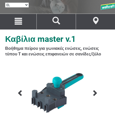
ΕΠΙΛΟΓΉ
ΓΛΏΣΣΑΣ
Μετάβαση
Μετάβαση
στο
στην
περιεχόμενο
πλοήγηση
Καβίλια master v.1
Βοήθημα πείρου για γωνιακές ενώσεις, ενώσεις
τύπου T και ενώσεις επιφανειών σε σανίδες/ξύλο