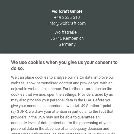
wolfcraft GmbH
+49 2655 510
info@wolfcraft.com
Wolffstraße 1
56746
Kempenich
Germany
We use cookies when you give us your consent to
do so.
Στοιχεία
Προστασία
We can place cookies to analyse our visitor data, improve our
Αρχική
Επικοινωνία
έκδοσης
δεδομένων
website, show personalised content and provide you with an
enjoyable website experience. For further information on the
Γενικοί Όροι
Οδηγίες για
cookies that we use, open the settings. Providers used by us
Συναλλαγών
Cookies
Σύνδεση
may also process your personal data in the USA. Before you
give your consent in accordance with Art. 49 Section 1 point
Accessibility
(a) GDPR, we draw your attention in particular to the fact that
Statement
providers in the USA may not be able to guarantee an
adequate level of data protection for the processing of your
Ρυθμίσεις cookies
personal data in the absence of an adequacy decision and