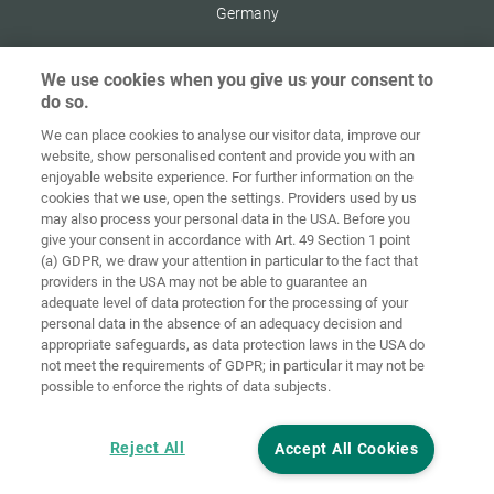
Germany
We use cookies when you give us your consent to
do so.
Στοιχεία
Προστασία
We can place cookies to analyse our visitor data, improve our
Αρχική
Επικοινωνία
έκδοσης
δεδομένων
website, show personalised content and provide you with an
enjoyable website experience. For further information on the
Γενικοί Όροι
Οδηγίες για
cookies that we use, open the settings. Providers used by us
Συναλλαγών
Cookies
Σύνδεση
may also process your personal data in the USA. Before you
give your consent in accordance with Art. 49 Section 1 point
Accessibility
(a) GDPR, we draw your attention in particular to the fact that
Statement
providers in the USA may not be able to guarantee an
adequate level of data protection for the processing of your
Ρυθμίσεις cookies
personal data in the absence of an adequacy decision and
appropriate safeguards, as data protection laws in the USA do
not meet the requirements of GDPR; in particular it may not be
possible to enforce the rights of data subjects.
Reject All
Accept All Cookies