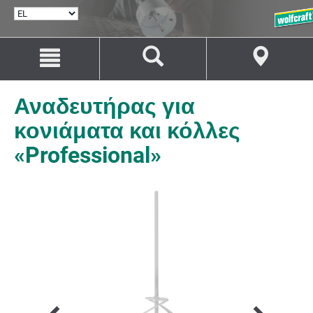
ΕΠΙΛΟΓΉ
ΓΛΏΣΣΑΣ
Μετάβαση
Μετάβαση
στο
στην
περιεχόμενο
πλοήγηση
Αναδευτήρας για
κονιάματα και κόλλες
«Professional»