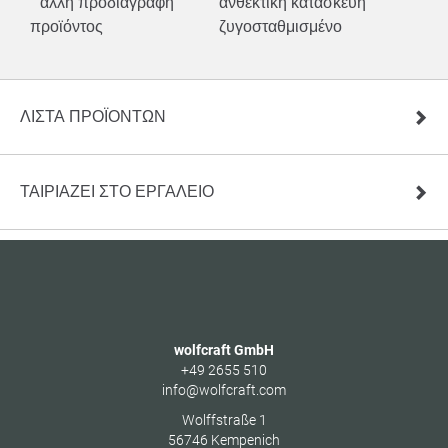
άλλη προδιαγραφή
ανθεκτική κατασκευή
προϊόντος
ζυγοσταθμισμένο
ΛΊΣΤΑ ΠΡΟΪΌΝΤΩΝ
ΤΑΙΡΙΑΖΕΙ ΣΤΟ ΕΡΓΑΛΕΙΟ
wolfcraft GmbH
+49 2655 510
info@wolfcraft.com
Wolffstraße 1
56746
Kempenich