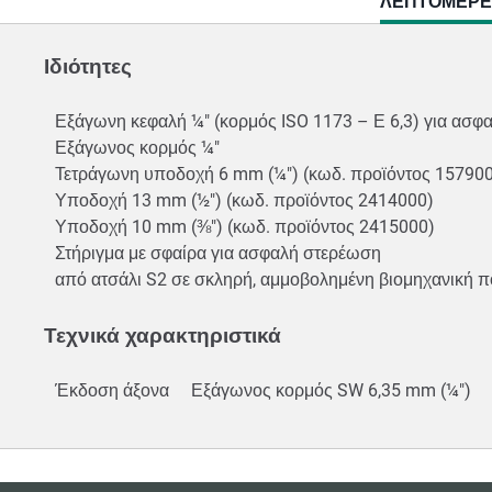
CURRENT
ΛΕΠΤΟΜΈΡΕ
TAB:
Ιδιότητες
Εξάγωνη κεφαλή ¼" (κορμός ISO 1173 – Ε 6,3) για ασ
Εξάγωνος κορμός ¼"
Τετράγωνη υποδοχή 6 mm (¼") (κωδ. προϊόντος 15790
Υποδοχή 13 mm (½") (κωδ. προϊόντος 2414000)
Υποδοχή 10 mm (⅜") (κωδ. προϊόντος 2415000)
Στήριγμα με σφαίρα για ασφαλή στερέωση
από ατσάλι S2 σε σκληρή, αμμοβολημένη βιομηχανική πο
Τεχνικά χαρακτηριστικά
Έκδοση άξονα
Εξάγωνος κορμός SW 6,35 mm (¼")