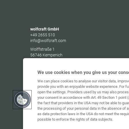
wolfcraft GmbH
+49 2655 510
info@wolfcraft.com
Wolffstraße 1
56746
Kempenich
Germany
We use cookies when you give us your conse
We can place cookies to analyse our visitor data, impro
provide you with an enjoyable website experience. For fu
open the settings. Providers used by us may also proces
your consent in accordance with Art. 49 Section 1 point (
the fact that providers in the USA may not be able to gua
the processing of your personal data in the absence of 
as data protection laws in the USA do not meet the requi
possible to enforce the rights of data subjects.