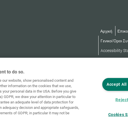
Αρχική
Επικο
Γενικοί Όροι Σ
Accessibility S
nt to do so.
ve our website, show personalised content and
Accept All
rther information on the cookies that we use,
s your personal data in the USA. Before you give
a) GDPR, we draw your attention in particular to
Reject
rantee an adequate level of data protection for
an adequacy decision and appropriate safeguards,
rements of GDPR; in particular it may not be
Cookies S