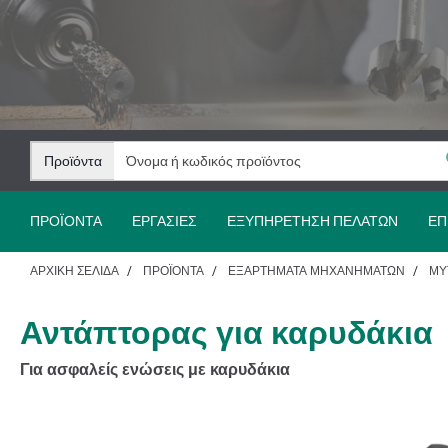
Μετάβαση
Μετάβαση
στο
στην
περιεχόμενο
πλοήγηση
Προϊόντα
ΠΡΟΪΌΝΤΑ
ΕΡΓΑΣΊΕΣ
ΕΞΥΠΗΡΈΤΗΣΗ ΠΕΛΑΤΏΝ
ΕΠ
ΑΡΧΙΚΉ ΣΕΛΊΔΑ
ΠΡΟΪΌΝΤΑ
ΕΞΑΡΤΉΜΑΤΑ ΜΗΧΑΝΗΜΆΤΩΝ
ΜΎ
Αντάπτορας για καρυδάκια
Για ασφαλείς ενώσεις με καρυδάκια