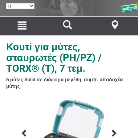
ΕΠΙΛΟΓΉ
ΓΛΏΣΣΑΣ
Μετάβαση
Μετάβαση
στο
στην
περιεχόμενο
πλοήγηση
Κουτί για μύτες,
σταυρωτές (PH/PZ) /
TORX® (T), 7 τεμ.
6 μύτες Solid σε διάφορα μεγέθη, συμπ. υποδοχέα
μύτης