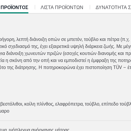
 ΠΡΟΪΌΝΤΟΣ
ΛΊΣΤΑ ΠΡΟΪΌΝΤΩΝ
ΔΥΝΑΤΟΤΗΤΑ 
ήγορη, λεπτή διάνοιξη οπών σε μπετόν, τούβλο και πέτρα (π.χ
κό σχεδιασμό της, έχει εξαιρετικά υψηλή διάρκεια ζωής. Με μέ
 για διάνοιξη χωνευτών πριζών (εσοχές κουτιών διανομής και πρ
τία η σκόνη από την οπή και να εμποδιστεί η έμφραξη της πο
το της διάτρησης. Η ποτηροκορώνα έχει πιστοποίηση TÜV – έτσ
ασβεστόλιθοι, κοίλη πλίνθος, ελαφρόπετρα, τούβλο, επίπεδο τού
ρμαρο
εμα, ινόπλεγμα ανόργανης μήτρας