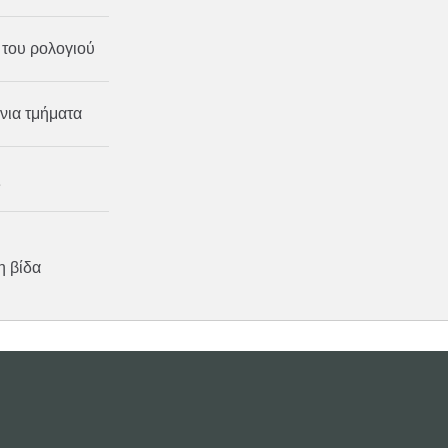
 του ρολογιού
νια τμήματα
ς
η βίδα