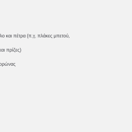
 και πέτρα (π.χ. πλάκες μπετού,
και πρίζες)
οκορώνας