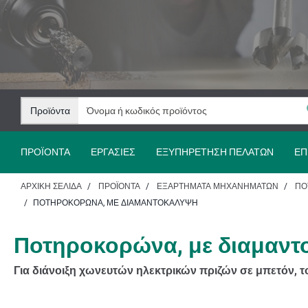
Μετάβαση
Μετάβαση
στο
στην
περιεχόμενο
πλοήγηση
Προϊόντα
ΠΡΟΪΌΝΤΑ
ΕΡΓΑΣΊΕΣ
ΕΞΥΠΗΡΈΤΗΣΗ ΠΕΛΑΤΏΝ
ΕΠ
ΑΡΧΙΚΉ ΣΕΛΊΔΑ
ΠΡΟΪΌΝΤΑ
ΕΞΑΡΤΉΜΑΤΑ ΜΗΧΑΝΗΜΆΤΩΝ
ΠΟ
ΠΟΤΗΡΟΚΟΡΏΝΑ, ΜΕ ΔΙΑΜΑΝΤΟΚΆΛΥΨΗ
Ποτηροκορώνα, με διαμαν
Για διάνοιξη χωνευτών ηλεκτρικών πριζών σε μπετόν, 