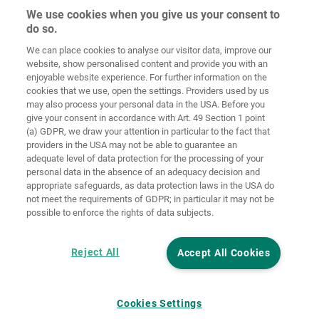
We use cookies when you give us your consent to
do so.
Στοιχεία
Προστασία
We can place cookies to analyse our visitor data, improve our
Αρχική
Επικοινωνία
έκδοσης
δεδομένων
website, show personalised content and provide you with an
enjoyable website experience. For further information on the
Γενικοί Όροι
Οδηγίες για
cookies that we use, open the settings. Providers used by us
Συναλλαγών
Cookies
Σύνδεση
may also process your personal data in the USA. Before you
give your consent in accordance with Art. 49 Section 1 point
Accessibility
(a) GDPR, we draw your attention in particular to the fact that
Statement
providers in the USA may not be able to guarantee an
adequate level of data protection for the processing of your
Ρυθμίσεις cookies
personal data in the absence of an adequacy decision and
appropriate safeguards, as data protection laws in the USA do
not meet the requirements of GDPR; in particular it may not be
possible to enforce the rights of data subjects.
Reject All
Accept All Cookies
Cookies Settings