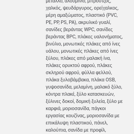
μέταλλο, αλουμίνιο, μπρούτζος,
χαλκός, ψευδάργυρος, ορείχαλκος,
μέρη αμαξώματος, πλαστικό (PVC,
PE, PP, PS, PA), ακρυλικό γυαλί,
σανίδες βεράντας WPC, σανίδες
βεράντας BPC, πλάκες υαλονήματος,
βινύλιο, μονωτικές πλάκες από ίνες
υάλου, μονωτικές πλάκες από ίνες
ξύλου, πλάκες από μαλακή ίνα,
πλάκες ορυκτού αφρού, πλάκες
σκληρού αφρού, φύλλα φελλού,
πλάκα ξυλοβάμβακα, πλάκα OSB,
γυψοσανίδα, μελαμίνη, μαλακό ξύλο,
κόντρα πλακέ, ξύλο κατασκευών,
ξύλινες δοκοί, δομική ξυλεία, ξύλο με
καρφιά, μοριοσανίδα, πάγκοι
εργασίας κουζίνας, μοριοσανίδα με
επικάλυψη πλαστικού, πάνελ,
καλούπια, σανίδα με προφίλ,