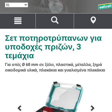
ΕΠΙΛΟΓΉ
ΓΛΏΣΣΑΣ
Μετάβαση
Μετάβαση
στο
στην
περιεχόμενο
πλοήγηση
Σετ ποτηροτρύπανων για
υποδοχές πριζών, 3
τεμάχια
Για οπές Ø 68 mm σε ξύλο, πλαστικά, μέταλλα, ξηρά
οικοδομικά υλικά, πλακάκια και γυαλισμένα πλακάκια