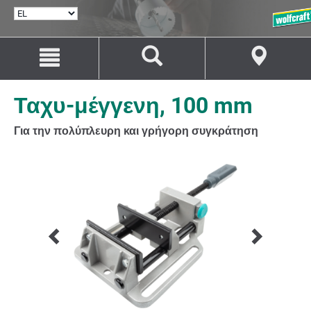
ΕΠΙΛΟΓΉ
ΓΛΏΣΣΑΣ
Μετάβαση
Μετάβαση
στο
στην
περιεχόμενο
πλοήγηση
Ταχυ-μέγγενη, 100 mm
Για την πολύπλευρη και γρήγορη συγκράτηση