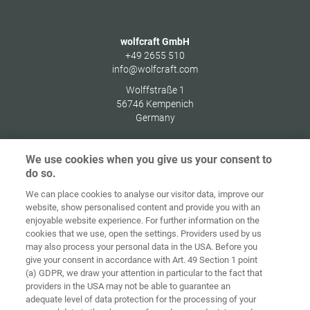
wolfcraft GmbH
+49 2655 510
info@wolfcraft.com
Wolffstraße 1
56746
Kempenich
Germany
We use cookies when you give us your consent to
do so.
Στοιχεία
Προστασία
We can place cookies to analyse our visitor data, improve our
Αρχική
Επικοινωνία
έκδοσης
δεδομένων
website, show personalised content and provide you with an
enjoyable website experience. For further information on the
Γενικοί Όροι
Οδηγίες για
cookies that we use, open the settings. Providers used by us
Συναλλαγών
Cookies
Σύνδεση
may also process your personal data in the USA. Before you
give your consent in accordance with Art. 49 Section 1 point
Accessibility
(a) GDPR, we draw your attention in particular to the fact that
Statement
providers in the USA may not be able to guarantee an
adequate level of data protection for the processing of your
Ρυθμίσεις cookies