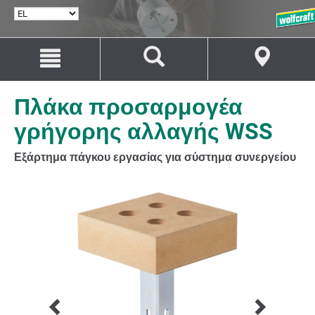
ΕΠΙΛΟΓΉ
ΓΛΏΣΣΑΣ
Μετάβαση
Μετάβαση
στο
στην
περιεχόμενο
πλοήγηση
Πλάκα προσαρμογέα
γρήγορης αλλαγής WSS
Εξάρτημα πάγκου εργασίας για σύστημα συνεργείου