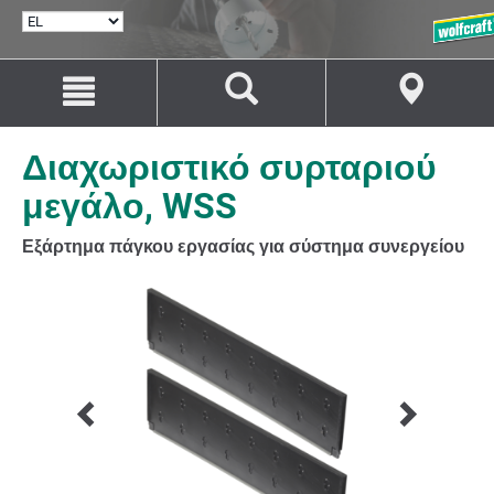
ΕΠΙΛΟΓΉ
ΓΛΏΣΣΑΣ
Μετάβαση
Μετάβαση
στο
στην
περιεχόμενο
πλοήγηση
Διαχωριστικό συρταριού
μεγάλο, WSS
Εξάρτημα πάγκου εργασίας για σύστημα συνεργείου