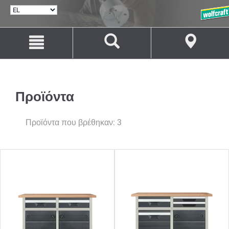
ΕΠΙΛΟΓΉ
ΓΛΏΣΣΑΣ
Μετάβαση
Μετάβαση
στο
στην
περιεχόμενο
πλοήγηση
Προϊόντα
Προϊόντα που βρέθηκαν: 3