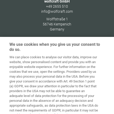
wolfcraft GmbH
+49 2655 510
info@wolfcraft.com
Wolffstraße 1
56746
Kempenich
Germany
We use cookies when you give us your consent to
do so.
Στοιχεία
Προστασία
We can place cookies to analyse our visitor data, improve our
Αρχική
Επικοινωνία
έκδοσης
δεδομένων
website, show personalised content and provide you with an
enjoyable website experience. For further information on the
Γενικοί Όροι
Οδηγίες για
cookies that we use, open the settings. Providers used by us
Συναλλαγών
Cookies
Σύνδεση
may also process your personal data in the USA. Before you
give your consent in accordance with Art. 49 Section 1 point
Accessibility
(a) GDPR, we draw your attention in particular to the fact that
Statement
providers in the USA may not be able to guarantee an
adequate level of data protection for the processing of your
Ρυθμίσεις cookies
personal data in the absence of an adequacy decision and
appropriate safeguards, as data protection laws in the USA do
not meet the requirements of GDPR; in particular it may not be