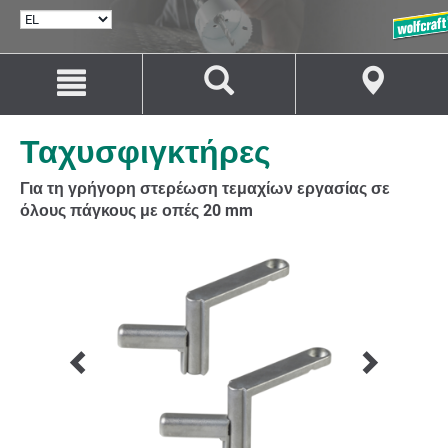
ΕΠΙΛΟΓΉ
ΓΛΏΣΣΑΣ
Μετάβαση
Μετάβαση
στο
στην
περιεχόμενο
πλοήγηση
Ταχυσφιγκτήρες
Για τη γρήγορη στερέωση τεμαχίων εργασίας σε
όλους πάγκους με οπές 20 mm