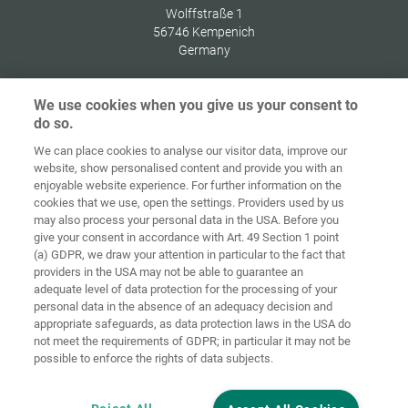
Wolffstraße 1
56746
Kempenich
Germany
We use cookies when you give us your consent to
do so.
Στοιχεία
Προστασία
We can place cookies to analyse our visitor data, improve our
Αρχική
Επικοινωνία
έκδοσης
δεδομένων
website, show personalised content and provide you with an
enjoyable website experience. For further information on the
Γενικοί Όροι
Οδηγίες για
cookies that we use, open the settings. Providers used by us
Συναλλαγών
Cookies
Σύνδεση
may also process your personal data in the USA. Before you
give your consent in accordance with Art. 49 Section 1 point
Accessibility
(a) GDPR, we draw your attention in particular to the fact that
Statement
providers in the USA may not be able to guarantee an
adequate level of data protection for the processing of your
Ρυθμίσεις cookies
personal data in the absence of an adequacy decision and
appropriate safeguards, as data protection laws in the USA do
not meet the requirements of GDPR; in particular it may not be
possible to enforce the rights of data subjects.