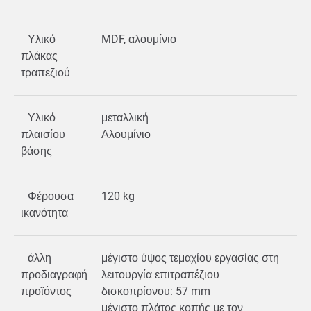
Υλικό
MDF, αλουμίνιο
πλάκας
τραπεζιού
Υλικό
μεταλλική
πλαισίου
Αλουμίνιο
βάσης
Φέρουσα
120 kg
ικανότητα
άλλη
μέγιστο ύψος τεμαχίου εργασίας στη
προδιαγραφή
λειτουργία επιτραπέζιου
προϊόντος
δισκοπρίονου: 57 mm
μέγιστο πλάτος κοπής με τον