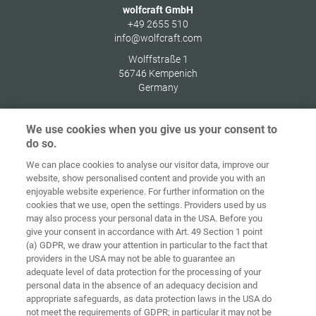
wolfcraft GmbH
+49 2655 510
info@wolfcraft.com
Wolffstraße 1
56746
Kempenich
Germany
We use cookies when you give us your consent to
do so.
Στοιχεία
Προστασία
We can place cookies to analyse our visitor data, improve our
Αρχική
Επικοινωνία
έκδοσης
δεδομένων
website, show personalised content and provide you with an
enjoyable website experience. For further information on the
Γενικοί Όροι
Οδηγίες για
cookies that we use, open the settings. Providers used by us
Συναλλαγών
Cookies
Σύνδεση
may also process your personal data in the USA. Before you
give your consent in accordance with Art. 49 Section 1 point
Accessibility
(a) GDPR, we draw your attention in particular to the fact that
Statement
providers in the USA may not be able to guarantee an
adequate level of data protection for the processing of your
Ρυθμίσεις cookies
personal data in the absence of an adequacy decision and
appropriate safeguards, as data protection laws in the USA do
not meet the requirements of GDPR; in particular it may not be