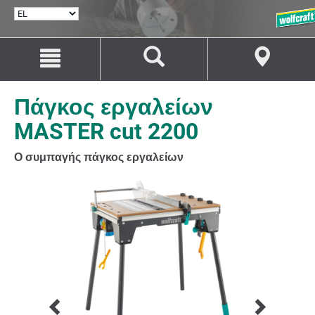
ΕΠΙΛΟΓΉ
ΓΛΏΣΣΑΣ
Μετάβαση
Μετάβαση
στο
στην
περιεχόμενο
πλοήγηση
Πάγκος εργαλείων
MASTER cut 2200
Ο συμπαγής πάγκος εργαλείων