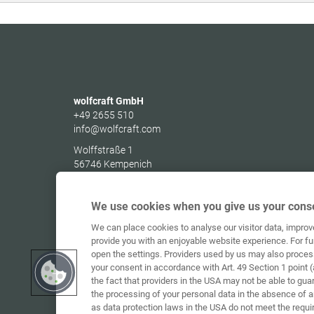
wolfcraft GmbH
+49 2655 510
info@wolfcraft.com
Wolffstraße 1
56746
Kempenich
Germany
We use cookies when you give us your conse
We can place cookies to analyse our visitor data, impro
provide you with an enjoyable website experience. For fu
open the settings. Providers used by us may also proces
your consent in accordance with Art. 49 Section 1 point (
the fact that providers in the USA may not be able to gua
the processing of your personal data in the absence of 
as data protection laws in the USA do not meet the requi