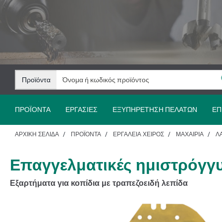
Μετάβαση
Μετάβαση
στο
στην
περιεχόμενο
πλοήγηση
Προϊόντα
ΠΡΟΪΌΝΤΑ
ΕΡΓΑΣΊΕΣ
ΕΞΥΠΗΡΈΤΗΣΗ ΠΕΛΑΤΏΝ
ΕΠ
ΑΡΧΙΚΉ ΣΕΛΊΔΑ
ΠΡΟΪΌΝΤΑ
ΕΡΓΑΛΕΊΑ ΧΕΙΡΌΣ
ΜΑΧΑΊΡΙΑ
Λ
Επαγγελματικές ημιστρόγγυ
Εξαρτήματα για κοπίδια με τραπεζοειδή λεπίδα