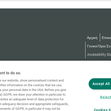
Αρχική
Επικο
Γενικοί Όροι Σ
Accessibility S
nt to do so.
ve our website, show personalised content and
Accept All
rther information on the cookies that we use,
s your personal data in the USA. Before you give
a) GDPR, we draw your attention in particular to
Reject
rantee an adequate level of data protection for
an adequacy decision and appropriate safeguards,
rements of GDPR; in particular it may not be
Cookies S