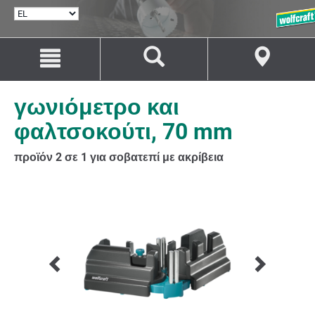
ΕΠΙΛΟΓΉ
ΓΛΏΣΣΑΣ
Μετάβαση
Μετάβαση
στο
στην
περιεχόμενο
πλοήγηση
γωνιόμετρο και
φαλτσοκούτι, 70 mm
προϊόν 2 σε 1 για σοβατεπί με ακρίβεια