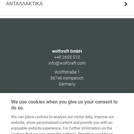
ΑΝΤΑΛΛΑΚΤΙΚΆ
wolfcraft GmbH
+49 2655 510
info@wolfcraft.com
Wolffstraße 1
56746
Kempenich
Germany
We use cookies when you give us your consent to
do so.
Στοιχεία
Προστασία
We can place cookies to analyse our visitor data, improve our
Αρχική
Επικοινωνία
έκδοσης
δεδομένων
website, show personalised content and provide you with an
enjoyable website experience. For further information on the
Γενικοί Όροι
Οδηγίες για
cookies that we use, open the settings. Providers used by us