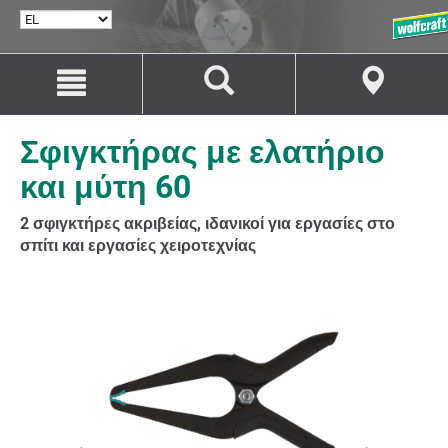
ΕΠΙΛΟΓΉ
ΓΛΏΣΣΑΣ
Μετάβαση
Μετάβαση
στο
στην
περιεχόμενο
πλοήγηση
Σφιγκτήρας με ελατήριο
και μύτη 60
2 σφιγκτήρες ακριβείας, ιδανικοί για εργασίες στο
σπίτι και εργασίες χειροτεχνίας