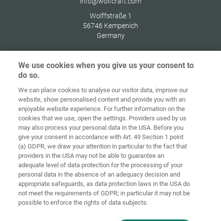
info@wolfcraft.com
Wolffstraße 1
56746
Kempenich
Germany
We use cookies when you give us your consent to
do so.
Στοιχεία
Προστασία
We can place cookies to analyse our visitor data, improve our
Αρχική
Επικοινωνία
έκδοσης
δεδομένων
website, show personalised content and provide you with an
enjoyable website experience. For further information on the
Γενικοί Όροι
Οδηγίες για
cookies that we use, open the settings. Providers used by us
Συναλλαγών
Cookies
Σύνδεση
may also process your personal data in the USA. Before you
give your consent in accordance with Art. 49 Section 1 point
Accessibility
(a) GDPR, we draw your attention in particular to the fact that
Statement
providers in the USA may not be able to guarantee an
adequate level of data protection for the processing of your
Ρυθμίσεις cookies
personal data in the absence of an adequacy decision and
appropriate safeguards, as data protection laws in the USA do
not meet the requirements of GDPR; in particular it may not be
possible to enforce the rights of data subjects.