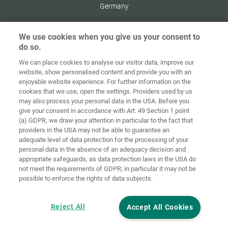
Germany
We use cookies when you give us your consent to
do so.
Στοιχεία
Προστασία
We can place cookies to analyse our visitor data, improve our
Αρχική
Επικοινωνία
έκδοσης
δεδομένων
website, show personalised content and provide you with an
enjoyable website experience. For further information on the
Γενικοί Όροι
Οδηγίες για
cookies that we use, open the settings. Providers used by us
Συναλλαγών
Cookies
Σύνδεση
may also process your personal data in the USA. Before you
give your consent in accordance with Art. 49 Section 1 point
Accessibility
(a) GDPR, we draw your attention in particular to the fact that
Statement
providers in the USA may not be able to guarantee an
adequate level of data protection for the processing of your
Ρυθμίσεις cookies
personal data in the absence of an adequacy decision and
appropriate safeguards, as data protection laws in the USA do
not meet the requirements of GDPR; in particular it may not be
possible to enforce the rights of data subjects.
Reject All
Accept All Cookies