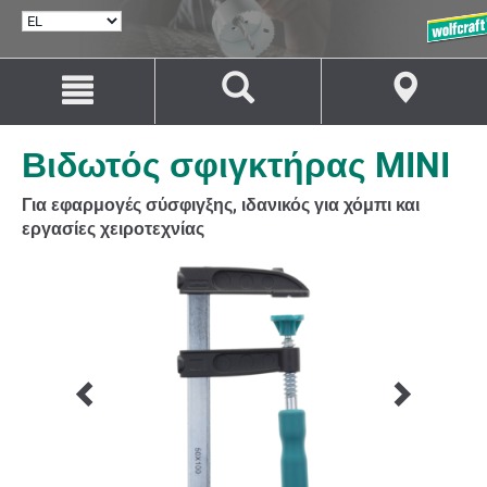
ΕΠΙΛΟΓΉ
ΓΛΏΣΣΑΣ
Μετάβαση
Μετάβαση
στο
στην
περιεχόμενο
πλοήγηση
Βιδωτός σφιγκτήρας MINI
Για εφαρμογές σύσφιγξης, ιδανικός για χόμπι και
εργασίες χειροτεχνίας