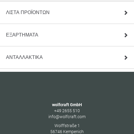
ΛΊΣΤΑ ΠΡΟΪΌΝΤΩΝ
ΕΞΑΡΤΗΜΑΤΑ
ΑΝΤΑΛΛΑΚΤΙΚΆ
wolfcraft GmbH
+49 2655 510
info@wolfcraft.com
Wolffstraße 1
56746
Kempenich