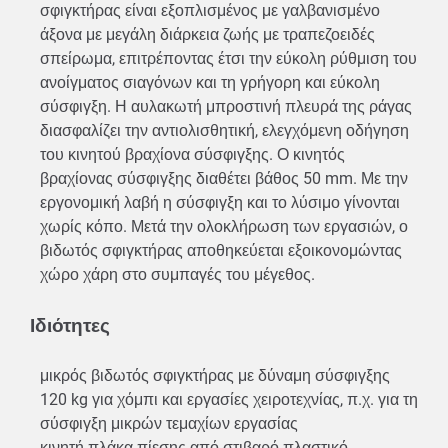
σφιγκτήρας είναι εξοπλισμένος με γαλβανισμένο
άξονα με μεγάλη διάρκεια ζωής με τραπεζοειδές
σπείρωμα, επιτρέποντας έτσι την εύκολη ρύθμιση του
ανοίγματος σιαγόνων και τη γρήγορη και εύκολη
σύσφιγξη. Η αυλακωτή μπροστινή πλευρά της ράγας
διασφαλίζει την αντιολισθητική, ελεγχόμενη οδήγηση
του κινητού βραχίονα σύσφιγξης. Ο κινητός
βραχίονας σύσφιγξης διαθέτει βάθος 50 mm. Με την
εργονομική λαβή η σύσφιγξη και το λύσιμο γίνονται
χωρίς κόπο. Μετά την ολοκλήρωση των εργασιών, ο
βιδωτός σφιγκτήρας αποθηκεύεται εξοικονομώντας
χώρο χάρη στο συμπαγές του μέγεθος.
Ιδιότητες
μικρός βιδωτός σφιγκτήρας με δύναμη σύσφιγξης
120 kg για χόμπι και εργασίες χειροτεχνίας, π.χ. για τη
σύσφιγξη μικρών τεμαχίων εργασίας
κινητή πλάκα πίεσης από στιβαρό πλαστικό