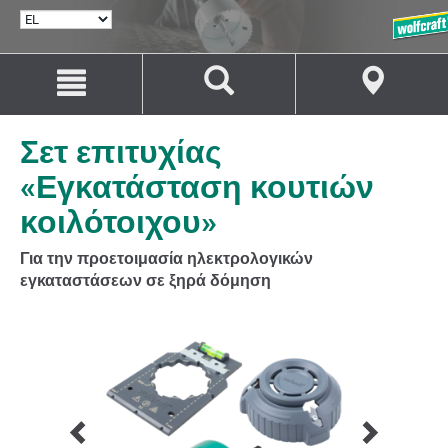
ΕΠΙΛΟΓΉ
ΓΛΏΣΣΑΣ
Μετάβαση
Μετάβαση
στο
στην
περιεχόμενο
πλοήγηση
Σετ επιτυχίας
«Εγκατάσταση κουτιών
κοιλότοιχου»
Για την προετοιμασία ηλεκτρολογικών
εγκαταστάσεων σε ξηρά δόμηση