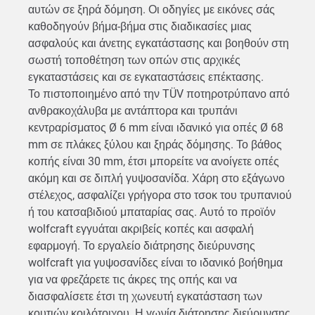
αυτών σε ξηρά δόμηση. Οι οδηγίες με εικόνες σάς
καθοδηγούν βήμα-βήμα στις διαδικασίες μιας
ασφαλούς και άνετης εγκατάστασης και βοηθούν στη
σωστή τοποθέτηση των οπών στις αρχικές
εγκαταστάσεις και σε εγκαταστάσεις επέκτασης.
Το πιστοποιημένo από την TÜV ποτηροτρύπανο από
ανθρακοχάλυβα με αντάπτορα και τρυπάνι
κεντραρίσματος Ø 6 mm είναι ιδανικό για οπές Ø 68
mm σε πλάκες ξύλου και ξηράς δόμησης. Το βάθος
κοπής είναι 30 mm, έτσι μπορείτε να ανοίγετε οπές
ακόμη και σε διπλή γυψοσανίδα. Χάρη στο εξάγωνο
στέλεχος, ασφαλίζει γρήγορα στο τσοκ του τρυπανιού
ή του κατσαβιδιού μπαταρίας σας. Αυτό το προϊόν
wolfcraft εγγυάται ακριβείς κοπές και ασφαλή
εφαρμογή. Το εργαλείο διάτρησης διεύρυνσης
wolfcraft για γυψοσανίδες είναι το ιδανικό βοήθημα
για να φρεζάρετε τις άκρες της οπής και να
διασφαλίσετε έτσι τη χωνευτή εγκατάσταση των
κουτιών κοιλότοιχου. Η γωνία διάτρησης διεύρυνσης