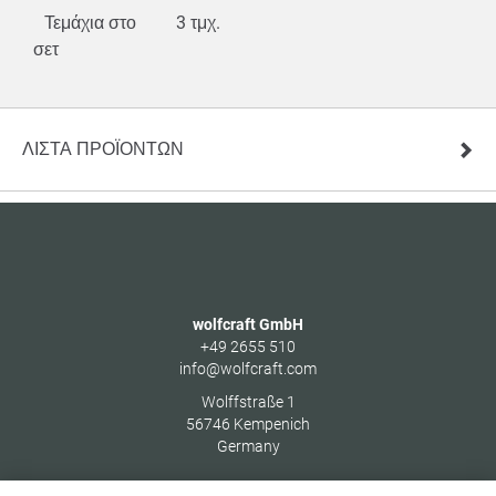
Τεμάχια στο
3 τμχ.
σετ
ΛΊΣΤΑ ΠΡΟΪΌΝΤΩΝ
wolfcraft GmbH
+49 2655 510
info@wolfcraft.com
Wolffstraße 1
56746
Kempenich
Germany