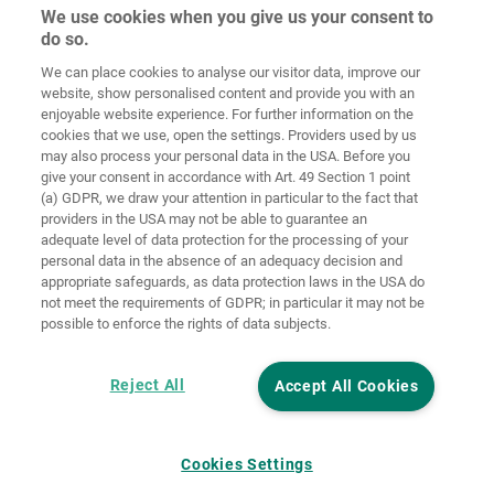
We use cookies when you give us your consent to
do so.
Στοιχεία
Προστασία
We can place cookies to analyse our visitor data, improve our
Αρχική
Επικοινωνία
έκδοσης
δεδομένων
website, show personalised content and provide you with an
enjoyable website experience. For further information on the
Γενικοί Όροι
Οδηγίες για
cookies that we use, open the settings. Providers used by us
Συναλλαγών
Cookies
Σύνδεση
may also process your personal data in the USA. Before you
give your consent in accordance with Art. 49 Section 1 point
Accessibility
(a) GDPR, we draw your attention in particular to the fact that
Statement
providers in the USA may not be able to guarantee an
adequate level of data protection for the processing of your
Ρυθμίσεις cookies
personal data in the absence of an adequacy decision and
appropriate safeguards, as data protection laws in the USA do
not meet the requirements of GDPR; in particular it may not be
possible to enforce the rights of data subjects.
Reject All
Accept All Cookies
Cookies Settings