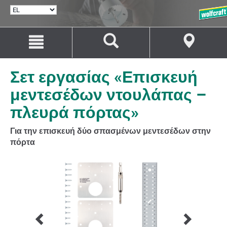
ΕΠΙΛΟΓΉ
ΓΛΏΣΣΑΣ
Μετάβαση
Μετάβαση
στο
στην
περιεχόμενο
πλοήγηση
Σετ εργασίας «Επισκευή
μεντεσέδων ντουλάπας –
πλευρά πόρτας»
Για την επισκευή δύο σπασμένων μεντεσέδων στην
πόρτα