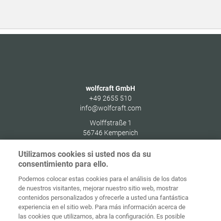
wolfcraft GmbH
+49 2655 510
info@wolfcraft.com
Wolffstraße 1
56746
Kempenich
Germany
Utilizamos cookies si usted nos da su
consentimiento para ello.
Podemos colocar estas cookies para el análisis de los datos
de nuestros visitantes, mejorar nuestro sitio web, mostrar
Protección de
contenidos personalizados y ofrecerle a usted una fantástica
Inicio
Contacto
Aviso legal
datos
experiencia en el sitio web. Para más información acerca de
las cookies que utilizamos, abra la configuración. Es posible