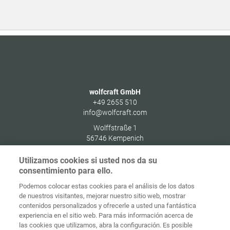
wolfcraft GmbH
+49 2655 510
info@wolfcraft.com
Wolffstraße 1
56746
Kempenich
Germany
Utilizamos cookies si usted nos da su
consentimiento para ello.
Podemos colocar estas cookies para el análisis de los datos
de nuestros visitantes, mejorar nuestro sitio web, mostrar
Protección de
contenidos personalizados y ofrecerle a usted una fantástica
Inicio
Contacto
Aviso legal
datos
experiencia en el sitio web. Para más información acerca de
las cookies que utilizamos, abra la configuración. Es posible