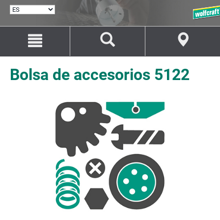
SELECCIONAR
IDIOMA
Saltar
Saltar
al
a
contenido
la
navegación
Bolsa de accesorios 5122