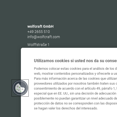
wolfcraft GmbH
+49 2655 510
info@wolfcraft.com
Wolffstraße 1
56746
Kempenich
Germany
Utilizamos cookies si usted nos da su conse
Podemos colocar estas cookies para el análisis de los da
web, mostrar contenidos personalizados y ofrecerle a ust
Para más información acerca de las cookies que utilizam
proveedores utilizados por nosotros también traten sus 
consentimiento de acuerdo con el artículo 49, párrafo 1
especial que en EE. UU., sin una decisión de adecuación 
posiblemente no puedan garantizar un nivel adecuado de 
protección de datos no se corresponden con las disposi
se hagan valer los derechos del interesado.