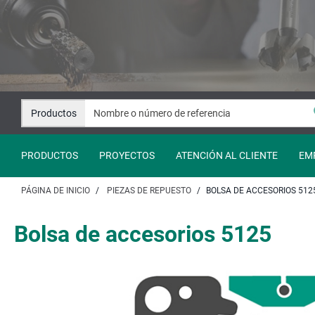
Saltar
Saltar
al
a
contenido
la
navegación
Productos
PRODUCTOS
PROYECTOS
ATENCIÓN AL CLIENTE
EM
PÁGINA DE INICIO
PIEZAS DE REPUESTO
BOLSA DE ACCESORIOS 512
Bolsa de accesorios 5125