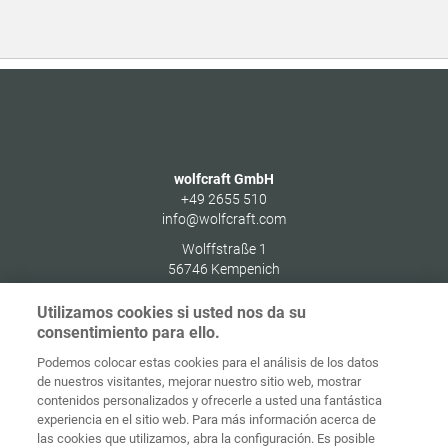
wolfcraft GmbH
+49 2655 510
info@wolfcraft.com
Wolffstraße 1
56746
Kempenich
Germany
Utilizamos cookies si usted nos da su
consentimiento para ello.
Podemos colocar estas cookies para el análisis de los datos
de nuestros visitantes, mejorar nuestro sitio web, mostrar
Protección de
contenidos personalizados y ofrecerle a usted una fantástica
Inicio
Contacto
Aviso legal
datos
experiencia en el sitio web. Para más información acerca de
las cookies que utilizamos, abra la configuración. Es posible