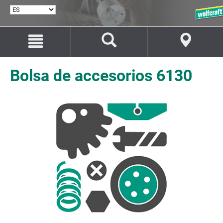
SELECCIONAR
IDIOMA
Saltar
Saltar
al
a
contenido
la
navegación
Bolsa de accesorios 6130