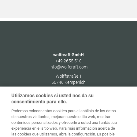
wolfcraft GmbH
+49 2655 510
info@wolfcraft.com
Wolffstraße 1
56746
Kempenich
Germany
Utilizamos cookies si usted nos da su
consentimiento para ello.
Podemos colocar estas cookies para el análisis de los datos
de nuestros visitantes, mejorar nuestro sitio web, mostrar
Protección de
contenidos personalizados y ofrecerle a usted una fantástica
Inicio
Contacto
Aviso legal
datos
experiencia en el sitio web. Para más información acerca de
las cookies que utilizamos, abra la configuración. Es posible