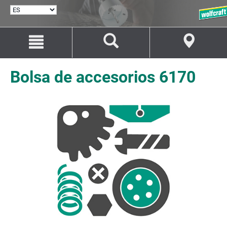
SELECCIONAR
IDIOMA
Saltar
Saltar
al
a
contenido
la
navegación
Bolsa de accesorios 6170