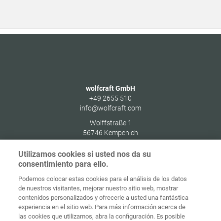
wolfcraft GmbH
+49 2655 510
info@wolfcraft.com
Wolffstraße 1
56746
Kempenich
Germany
Utilizamos cookies si usted nos da su
consentimiento para ello.
Podemos colocar estas cookies para el análisis de los datos
de nuestros visitantes, mejorar nuestro sitio web, mostrar
Protección de
contenidos personalizados y ofrecerle a usted una fantástica
Inicio
Contacto
Aviso legal
datos
experiencia en el sitio web. Para más información acerca de
las cookies que utilizamos, abra la configuración. Es posible