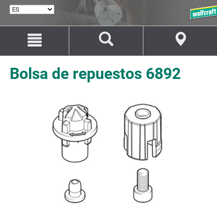
SELECCIONAR
IDIOMA
Saltar
Saltar
al
a
contenido
la
navegación
Bolsa de repuestos 6892