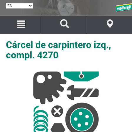
SELECCIONAR
IDIOMA
Saltar
Saltar
al
a
contenido
la
navegación
Cárcel de carpintero izq.,
compl. 4270