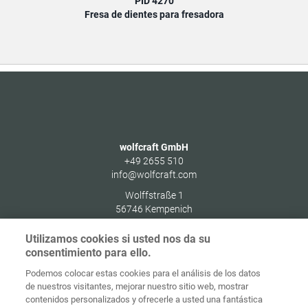
PID 4270
Fresa de dientes para fresadora
wolfcraft GmbH
+49 2655 510
info@wolfcraft.com
Wolffstraße 1
56746
Kempenich
Germany
Utilizamos cookies si usted nos da su
consentimiento para ello.
Podemos colocar estas cookies para el análisis de los datos
de nuestros visitantes, mejorar nuestro sitio web, mostrar
Protección de
contenidos personalizados y ofrecerle a usted una fantástica
Inicio
Contacto
Aviso legal
datos