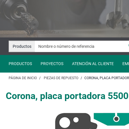
Saltar
Saltar
al
a
contenido
la
navegación
Productos
PRODUCTOS
PROYECTOS
ATENCIÓN AL CLIENTE
EM
PÁGINA DE INICIO
PIEZAS DE REPUESTO
CORONA, PLACA PORTADORA
Corona, placa portadora 5500