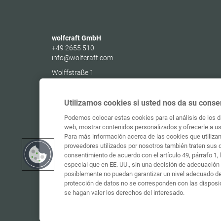
wolfcraft GmbH
+49 2655 510
info@wolfcraft.com
Wolffstraße 1
56746
Kempenich
Germany
Utilizamos cookies si usted nos da su conse
Podemos colocar estas cookies para el análisis de los da
web, mostrar contenidos personalizados y ofrecerle a ust
Para más información acerca de las cookies que utilizam
proveedores utilizados por nosotros también traten sus 
consentimiento de acuerdo con el artículo 49, párrafo 1
especial que en EE. UU., sin una decisión de adecuación 
posiblemente no puedan garantizar un nivel adecuado de 
protección de datos no se corresponden con las disposi
se hagan valer los derechos del interesado.