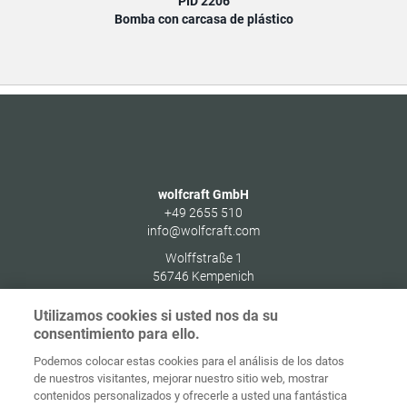
PID 2206
Bomba con carcasa de plástico
wolfcraft GmbH
+49 2655 510
info@wolfcraft.com
Wolffstraße 1
56746
Kempenich
Germany
Utilizamos cookies si usted nos da su
consentimiento para ello.
Podemos colocar estas cookies para el análisis de los datos
de nuestros visitantes, mejorar nuestro sitio web, mostrar
Protección de
contenidos personalizados y ofrecerle a usted una fantástica
Inicio
Contacto
Aviso legal
datos