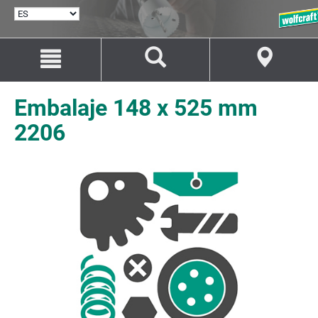
SELECCIONAR
IDIOMA
Saltar
Saltar
al
a
contenido
la
navegación
Embalaje 148 x 525 mm
2206