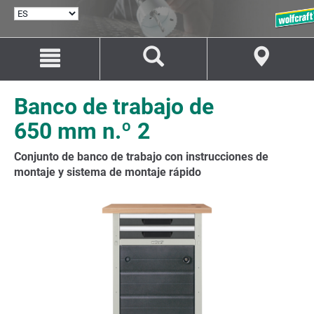
SELECCIONAR
IDIOMA
Saltar
Saltar
al
a
contenido
la
navegación
Banco de trabajo de
650 mm n.º 2
Conjunto de banco de trabajo con instrucciones de
montaje y sistema de montaje rápido