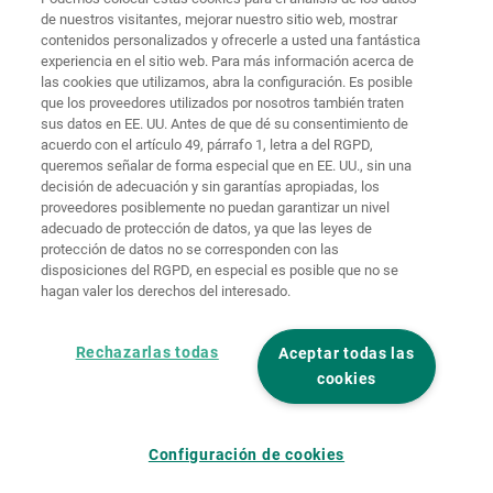
de nuestros visitantes, mejorar nuestro sitio web, mostrar
Protección de
contenidos personalizados y ofrecerle a usted una fantástica
Inicio
Contacto
Aviso legal
datos
experiencia en el sitio web. Para más información acerca de
las cookies que utilizamos, abra la configuración. Es posible
Términos y
que los proveedores utilizados por nosotros también traten
condiciones
Políticas de
generales
cookies
Iniciar sesión
sus datos en EE. UU. Antes de que dé su consentimiento de
acuerdo con el artículo 49, párrafo 1, letra a del RGPD,
Declaración
queremos señalar de forma especial que en EE. UU., sin una
de
decisión de adecuación y sin garantías apropiadas, los
accesibilidad
proveedores posiblemente no puedan garantizar un nivel
adecuado de protección de datos, ya que las leyes de
Ajustes de cookies
protección de datos no se corresponden con las
disposiciones del RGPD, en especial es posible que no se
hagan valer los derechos del interesado.
Rechazarlas todas
Aceptar todas las
cookies
Configuración de cookies