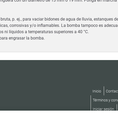
 manguera con un diámetro de 13 mm o 19 mm. Ponga en marcha 
, p. ej., para vaciar bidones de agua de lluvia, estanques de 
cas, corrosivas y/o inflamables. La bomba tampoco es adecu
s ni líquidos a temperaturas superiores a 40 °C.
e para engrasar la bomba.
Inicio
Contac
Términos y con
Iniciar sesión