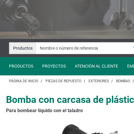
Saltar
Saltar
al
a
contenido
la
navegación
Productos
PRODUCTOS
PROYECTOS
ATENCIÓN AL CLIENTE
EM
PÁGINA DE INICIO
PIEZAS DE REPUESTO
EXTERIORES
BOMBAS
Bomba con carcasa de plásti
Para bombear líquido con el taladro