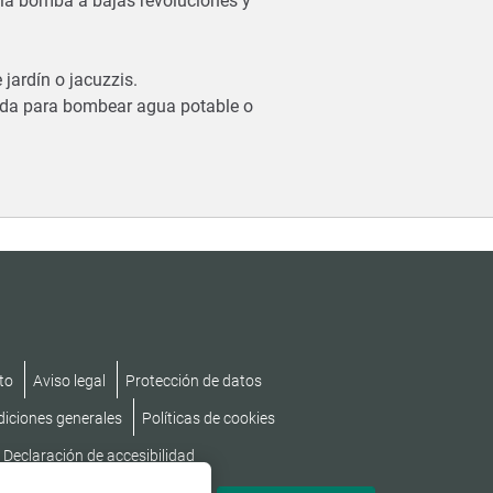
la bomba a bajas revoluciones y
jardín o jacuzzis.
ada para bombear agua potable o
to
Aviso legal
Protección de datos
diciones generales
Políticas de cookies
Declaración de accesibilidad