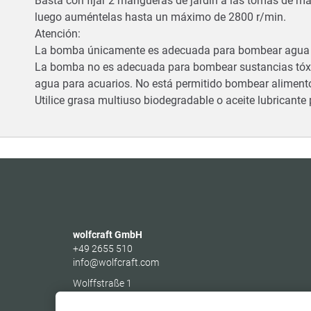
Basta con fijar 2 mangueras de jardín a las tomas de
luego auméntelas hasta un máximo de 2800 r/min.
Atención:
La bomba únicamente es adecuada para bombear agua bruta
La bomba no es adecuada para bombear sustancias tóxi
agua para acuarios. No está permitido bombear alimento
Utilice grasa multiuso biodegradable o aceite lubricant
wolfcraft GmbH
+49 2655 510
info@wolfcraft.com
Wolffstraße 1
56746
Kempenich