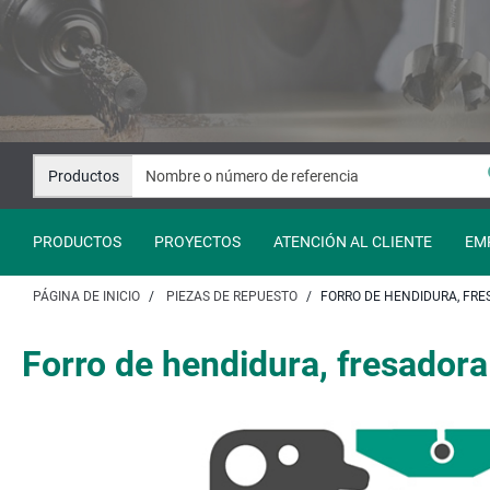
Saltar
Saltar
al
a
contenido
la
navegación
Productos
PRODUCTOS
PROYECTOS
ATENCIÓN AL CLIENTE
EM
PÁGINA DE INICIO
PIEZAS DE REPUESTO
FORRO DE HENDIDURA, FRE
Forro de hendidura, fresadora