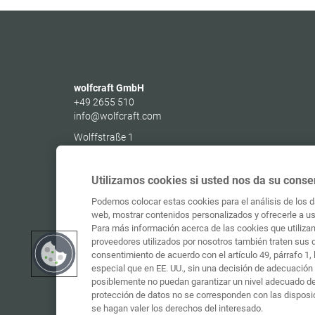
wolfcraft GmbH
+49 2655 510
info@wolfcraft.com
Wolffstraße 1
56746
Kempenich
Germany
Utilizamos cookies si usted nos da su conse
Podemos colocar estas cookies para el análisis de los da
web, mostrar contenidos personalizados y ofrecerle a ust
Para más información acerca de las cookies que utilizam
proveedores utilizados por nosotros también traten sus 
consentimiento de acuerdo con el artículo 49, párrafo 1
especial que en EE. UU., sin una decisión de adecuación 
posiblemente no puedan garantizar un nivel adecuado de 
protección de datos no se corresponden con las disposi
se hagan valer los derechos del interesado.