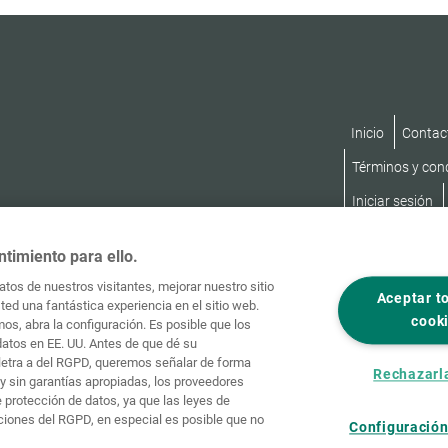
Inicio
Contac
Términos y con
Iniciar sesión
ntimiento para ello.
tos de nuestros visitantes, mejorar nuestro sitio
Aceptar t
ed una fantástica experiencia en el sitio web.
cook
os, abra la configuración. Es posible que los
datos en EE. UU. Antes de que dé su
, letra a del RGPD, queremos señalar de forma
Rechazarl
y sin garantías apropiadas, los proveedores
protección de datos, ya que las leyes de
ciones del RGPD, en especial es posible que no
Configuración