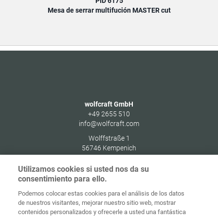
PID 6175
Mesa de serrar multifución MASTER cut
wolfcraft GmbH
+49 2655 510
info@wolfcraft.com
Wolffstraße 1
56746
Kempenich
Germany
Utilizamos cookies si usted nos da su
consentimiento para ello.
Podemos colocar estas cookies para el análisis de los datos
de nuestros visitantes, mejorar nuestro sitio web, mostrar
Protección de
contenidos personalizados y ofrecerle a usted una fantástica
Inicio
Contacto
Aviso legal
datos