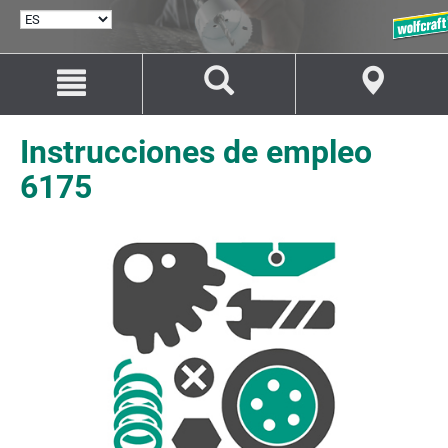
SELECCIONAR
IDIOMA
Saltar
Saltar
al
a
contenido
la
navegación
Instrucciones de empleo
6175