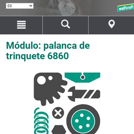
SELECCIONAR
IDIOMA
Saltar
Saltar
al
a
contenido
la
navegación
Módulo: palanca de
trinquete 6860