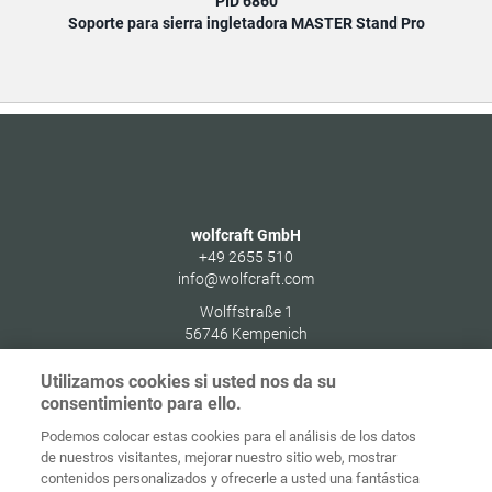
PID 6860
Soporte para sierra ingletadora MASTER Stand Pro
wolfcraft GmbH
+49 2655 510
info@wolfcraft.com
Wolffstraße 1
56746
Kempenich
Germany
Utilizamos cookies si usted nos da su
consentimiento para ello.
Podemos colocar estas cookies para el análisis de los datos
de nuestros visitantes, mejorar nuestro sitio web, mostrar
Protección de
contenidos personalizados y ofrecerle a usted una fantástica
Inicio
Contacto
Aviso legal
datos