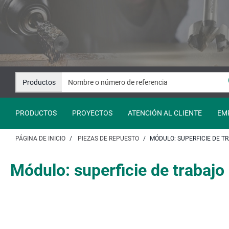
Saltar
Saltar
al
a
contenido
la
navegación
Productos
PRODUCTOS
PROYECTOS
ATENCIÓN AL CLIENTE
EM
PÁGINA DE INICIO
PIEZAS DE REPUESTO
MÓDULO: SUPERFICIE DE T
Módulo: superficie de trabaj