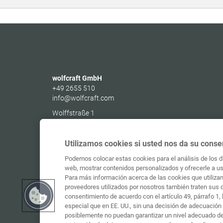
wolfcraft GmbH
+49 2655 510
info@wolfcraft.com
Wolffstraße 1
56746
Kempenich
Germany
Utilizamos cookies si usted nos da su conse
Podemos colocar estas cookies para el análisis de los da
web, mostrar contenidos personalizados y ofrecerle a ust
Para más información acerca de las cookies que utilizam
proveedores utilizados por nosotros también traten sus 
consentimiento de acuerdo con el artículo 49, párrafo 1
especial que en EE. UU., sin una decisión de adecuación 
posiblemente no puedan garantizar un nivel adecuado de 