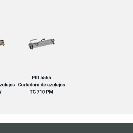
TAB:
1
PID 5565
zulejos
Cortadora de azulejos
W
TC 710 PM