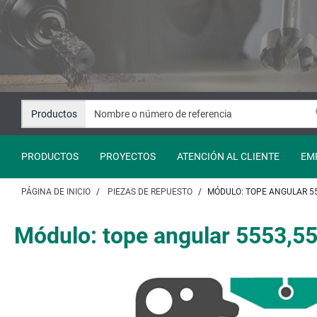
Saltar
Saltar
al
a
contenido
la
navegación
Productos
PRODUCTOS
PROYECTOS
ATENCIÓN AL CLIENTE
EM
PÁGINA DE INICIO
PIEZAS DE REPUESTO
MÓDULO: TOPE ANGULAR 55
Módulo: tope angular 5553,5