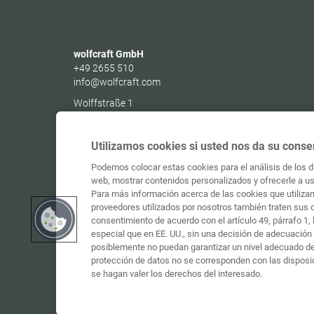
wolfcraft GmbH
+49 2655 510
info@wolfcraft.com
Wolffstraße 1
56746
Kempenich
Germany
Utilizamos cookies si usted nos da su conse
Podemos colocar estas cookies para el análisis de los da
web, mostrar contenidos personalizados y ofrecerle a ust
Para más información acerca de las cookies que utilizam
proveedores utilizados por nosotros también traten sus 
consentimiento de acuerdo con el artículo 49, párrafo 1
especial que en EE. UU., sin una decisión de adecuación 
posiblemente no puedan garantizar un nivel adecuado de 
protección de datos no se corresponden con las disposi
se hagan valer los derechos del interesado.