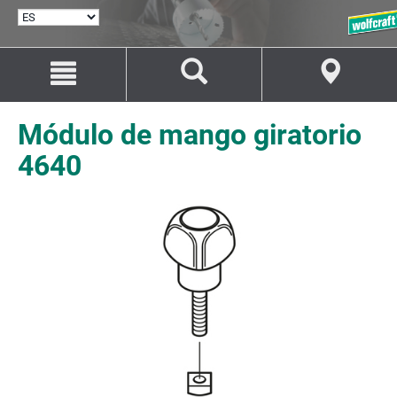
SELECCIONAR
IDIOMA
Saltar
Saltar
al
a
contenido
la
navegación
Módulo de mango giratorio
4640