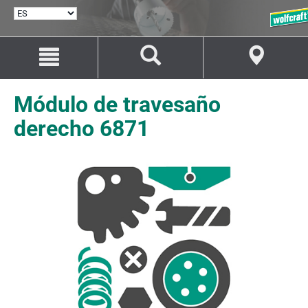
SELECCIONAR
IDIOMA
Saltar
Saltar
al
a
contenido
la
navegación
Módulo de travesaño
derecho 6871