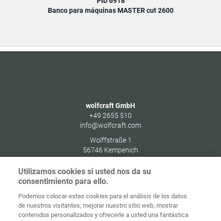
PID 6918
Banco para máquinas MASTER cut 2600
wolfcraft GmbH
+49 2655 510
info@wolfcraft.com
Wolffstraße 1
56746
Kempenich
Germany
Utilizamos cookies si usted nos da su
consentimiento para ello.
Podemos colocar estas cookies para el análisis de los datos
de nuestros visitantes, mejorar nuestro sitio web, mostrar
Protección de
contenidos personalizados y ofrecerle a usted una fantástica
Inicio
Contacto
Aviso legal
datos