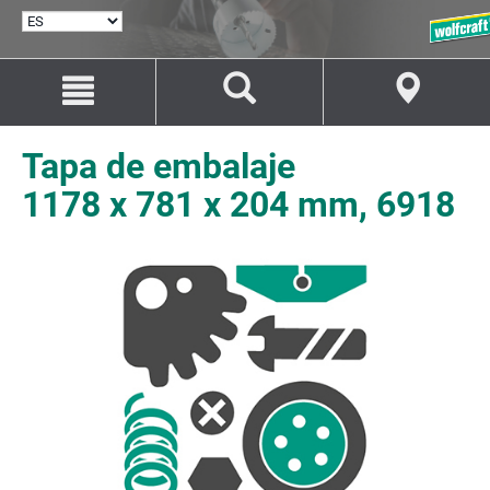
SELECCIONAR
IDIOMA
Saltar
Saltar
al
a
contenido
la
navegación
Tapa de embalaje
1178 x 781 x 204 mm, 6918