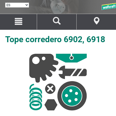
SELECCIONAR
IDIOMA
Saltar
Saltar
al
a
contenido
la
navegación
Tope corredero 6902, 6918