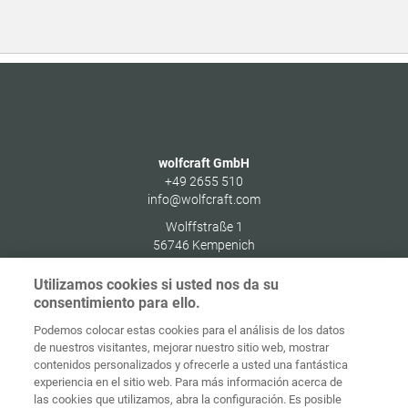
wolfcraft GmbH
+49 2655 510
info@wolfcraft.com
Wolffstraße 1
56746
Kempenich
Germany
Utilizamos cookies si usted nos da su
consentimiento para ello.
Podemos colocar estas cookies para el análisis de los datos
de nuestros visitantes, mejorar nuestro sitio web, mostrar
Protección de
contenidos personalizados y ofrecerle a usted una fantástica
Inicio
Contacto
Aviso legal
datos
experiencia en el sitio web. Para más información acerca de
las cookies que utilizamos, abra la configuración. Es posible