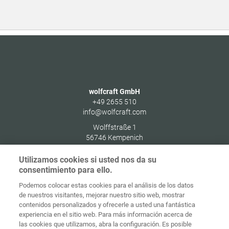
wolfcraft GmbH
+49 2655 510
info@wolfcraft.com
Wolffstraße 1
56746
Kempenich
Germany
Utilizamos cookies si usted nos da su
consentimiento para ello.
Podemos colocar estas cookies para el análisis de los datos
de nuestros visitantes, mejorar nuestro sitio web, mostrar
Protección de
contenidos personalizados y ofrecerle a usted una fantástica
Inicio
Contacto
Aviso legal
datos
experiencia en el sitio web. Para más información acerca de
las cookies que utilizamos, abra la configuración. Es posible