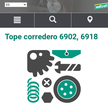
SELECCIONAR
IDIOMA
Saltar
Saltar
al
a
contenido
la
navegación
Tope corredero 6902, 6918