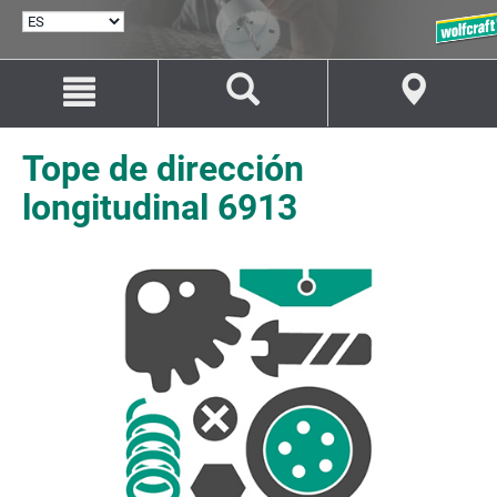
SELECCIONAR
IDIOMA
Saltar
Saltar
al
a
contenido
la
navegación
Tope de dirección
longitudinal 6913