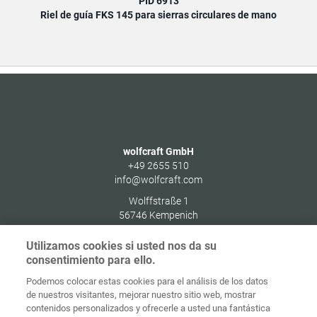
PID 6913
Riel de guía FKS 145 para sierras circulares de mano
wolfcraft GmbH
+49 2655 510
info@wolfcraft.com
Wolffstraße 1
56746
Kempenich
Germany
Utilizamos cookies si usted nos da su
consentimiento para ello.
Podemos colocar estas cookies para el análisis de los datos
de nuestros visitantes, mejorar nuestro sitio web, mostrar
Protección de
contenidos personalizados y ofrecerle a usted una fantástica
Inicio
Contacto
Aviso legal
datos