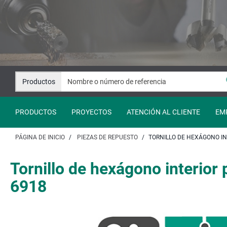
Saltar
Saltar
al
a
contenido
la
navegación
Productos
PRODUCTOS
PROYECTOS
ATENCIÓN AL CLIENTE
EM
PÁGINA DE INICIO
PIEZAS DE REPUESTO
TORNILLO DE HEXÁGONO INT
Tornillo de hexágono interior
6918