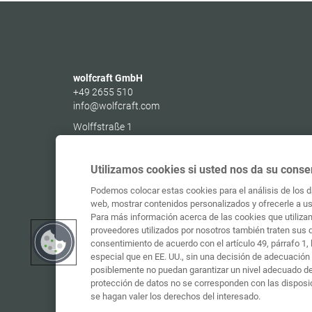
wolfcraft GmbH
+49 2655 510
info@wolfcraft.com
Wolffstraße 1
56746
Kempenich
Germany
Utilizamos cookies si usted nos da su conse
Podemos colocar estas cookies para el análisis de los da
web, mostrar contenidos personalizados y ofrecerle a ust
Para más información acerca de las cookies que utilizam
proveedores utilizados por nosotros también traten sus 
consentimiento de acuerdo con el artículo 49, párrafo 1
especial que en EE. UU., sin una decisión de adecuación 
posiblemente no puedan garantizar un nivel adecuado de 
protección de datos no se corresponden con las disposi
se hagan valer los derechos del interesado.