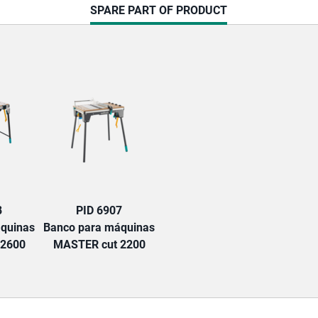
CURRENT
SPARE PART OF PRODUCT
TAB:
8
PID 6907
quinas
Banco para máquinas
 2600
MASTER cut 2200