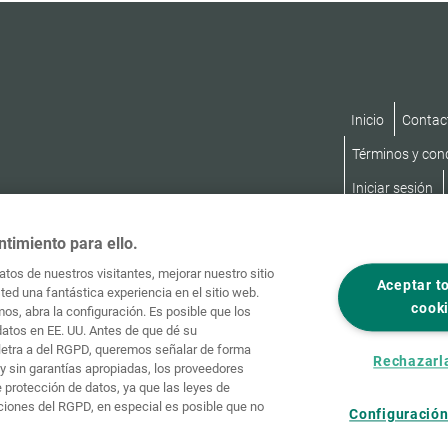
Inicio
Contac
Términos y con
Iniciar sesión
ntimiento para ello.
tos de nuestros visitantes, mejorar nuestro sitio
Aceptar t
ed una fantástica experiencia en el sitio web.
cook
os, abra la configuración. Es posible que los
datos en EE. UU. Antes de que dé su
, letra a del RGPD, queremos señalar de forma
Rechazarl
y sin garantías apropiadas, los proveedores
protección de datos, ya que las leyes de
ciones del RGPD, en especial es posible que no
Configuración