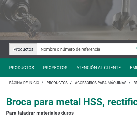
Saltar
Saltar
al
a
contenido
la
navegación
Productos
PRODUCTOS
PROYECTOS
ATENCIÓN AL CLIENTE
EM
PÁGINA DE INICIO
PRODUCTOS
ACCESORIOS PARA MÁQUINAS
B
Broca para metal HSS, rectifi
Para taladrar materiales duros