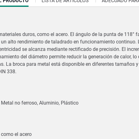
L PRODUCTO
LISTA DE ARTÍCULOS
ADECUADO PARA
ateriales duros, como el acero. El ángulo de la punta de 118° fa
na un alto rendimiento de taladrado en funcionamiento continuo. 
entricidad se alcanza mediante rectificado de precisión. El inc
hamiento del diámetro permite reducir la generación de calor, lo q
as. La broca para metal está disponible en diferentes tamaños 
DIN 338.
, Metal no ferroso, Aluminio, Plástico
, como el acero