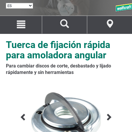
SELECCIONAR
IDIOMA
Saltar
Saltar
al
a
contenido
la
navegación
Tuerca de fijación rápida
para amoladora angular
Para cambiar discos de corte, desbastado y lijado
rápidamente y sin herramientas