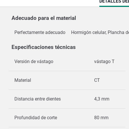
CURRENT
DETALLES DE
TAB:
Adecuado para el material
Perfectamente adecuado
Hormigón celular, Plancha de
Especificaciones técnicas
Versión de vástago
vástago T
Material
CT
Distancia entre dientes
4,3 mm
Profundidad de corte
80 mm