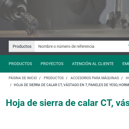
Saltar
Saltar
al
a
contenido
la
navegación
Productos
PRODUCTOS
PROYECTOS
ATENCIÓN AL CLIENTE
EM
PÁGINA DE INICIO
PRODUCTOS
ACCESORIOS PARA MÁQUINAS
H
HOJA DE SIERRA DE CALAR CT, VÁSTAGO EN T, PANELES DE YESO, HOR
Hoja de sierra de calar CT, vá