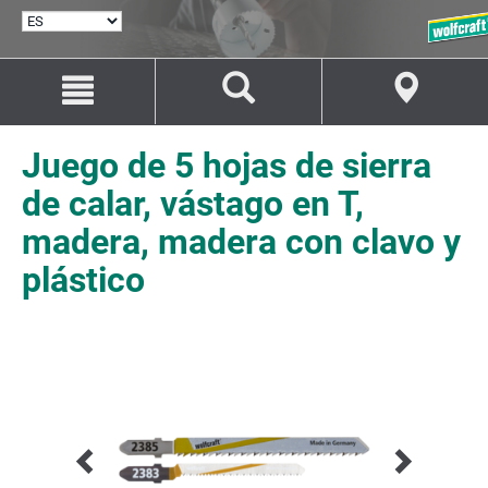
SELECCIONAR
IDIOMA
Saltar
Saltar
al
a
contenido
la
navegación
Juego de 5 hojas de sierra
de calar, vástago en T,
madera, madera con clavo y
plástico