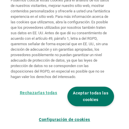
Podemos colocar estas cookies para el análisis de los datos
de nuestros visitantes, mejorar nuestro sitio web, mostrar
Protección de
contenidos personalizados y ofrecerle a usted una fantástica
Inicio
Contacto
Aviso legal
datos
experiencia en el sitio web. Para más información acerca de
las cookies que utilizamos, abra la configuración. Es posible
Términos y
que los proveedores utilizados por nosotros también traten
condiciones
Políticas de
generales
cookies
Iniciar sesión
sus datos en EE. UU. Antes de que dé su consentimiento de
acuerdo con el artículo 49, párrafo 1, letra a del RGPD,
Declaración
queremos señalar de forma especial que en EE. UU., sin una
de
decisión de adecuación y sin garantías apropiadas, los
accesibilidad
proveedores posiblemente no puedan garantizar un nivel
adecuado de protección de datos, ya que las leyes de
Ajustes de cookies
protección de datos no se corresponden con las
disposiciones del RGPD, en especial es posible que no se
hagan valer los derechos del interesado.
Rechazarlas todas
Aceptar todas las
cookies
Configuración de cookies