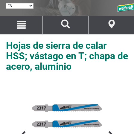
SELECCIONAR
IDIOMA
Saltar
Saltar
al
a
contenido
la
navegación
Hojas de sierra de calar
HSS; vástago en T; chapa de
acero, aluminio