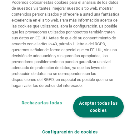
Podemos colocar estas cookies para el análisis de los datos
de nuestros visitantes, mejorar nuestro sitio web, mostrar
Protección de
contenidos personalizados y ofrecerle a usted una fantástica
Inicio
Contacto
Aviso legal
datos
experiencia en el sitio web. Para más información acerca de
las cookies que utilizamos, abra la configuración. Es posible
Términos y
que los proveedores utilizados por nosotros también traten
condiciones
Políticas de
generales
cookies
Iniciar sesión
sus datos en EE. UU. Antes de que dé su consentimiento de
acuerdo con el artículo 49, párrafo 1, letra a del RGPD,
Declaración
queremos señalar de forma especial que en EE. UU., sin una
de
decisión de adecuación y sin garantías apropiadas, los
accesibilidad
proveedores posiblemente no puedan garantizar un nivel
adecuado de protección de datos, ya que las leyes de
Ajustes de cookies
protección de datos no se corresponden con las
disposiciones del RGPD, en especial es posible que no se
hagan valer los derechos del interesado.
Rechazarlas todas
Aceptar todas las
cookies
Configuración de cookies