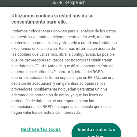
56746
Kempenich
Germany
Utilizamos cookies si usted nos da su
consentimiento para ello.
Podemos colocar estas cookies para el análisis de los datos
de nuestros visitantes, mejorar nuestro sitio web, mostrar
Protección de
contenidos personalizados y ofrecerle a usted una fantástica
Inicio
Contacto
Aviso legal
datos
experiencia en el sitio web. Para más información acerca de
las cookies que utilizamos, abra la configuración. Es posible
Términos y
que los proveedores utilizados por nosotros también traten
condiciones
Políticas de
generales
cookies
Iniciar sesión
sus datos en EE. UU. Antes de que dé su consentimiento de
acuerdo con el artículo 49, párrafo 1, letra a del RGPD,
Declaración
queremos señalar de forma especial que en EE. UU., sin una
de
decisión de adecuación y sin garantías apropiadas, los
accesibilidad
proveedores posiblemente no puedan garantizar un nivel
adecuado de protección de datos, ya que las leyes de
Ajustes de cookies
protección de datos no se corresponden con las
disposiciones del RGPD, en especial es posible que no se
hagan valer los derechos del interesado.
Rechazarlas todas
Aceptar todas las
cookies