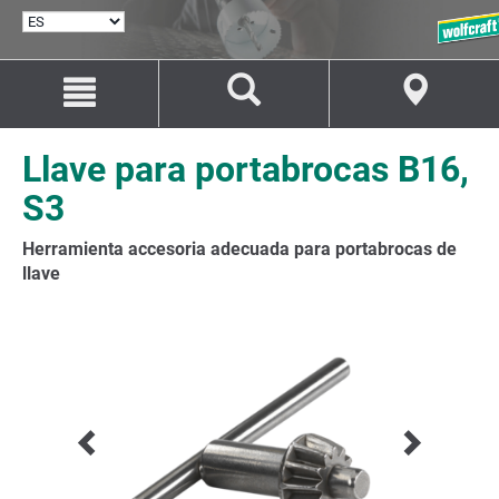
SELECCIONAR
IDIOMA
Saltar
Saltar
al
a
contenido
la
navegación
Llave para portabrocas B16,
S3
Herramienta accesoria adecuada para portabrocas de
llave