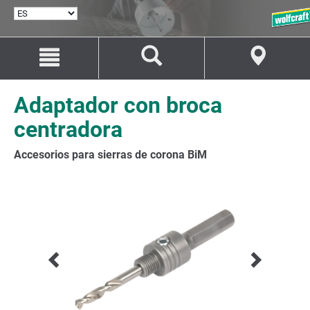
SELECCIONAR
IDIOMA
Saltar
Saltar
al
a
contenido
la
navegación
Adaptador con broca
centradora
Accesorios para sierras de corona BiM