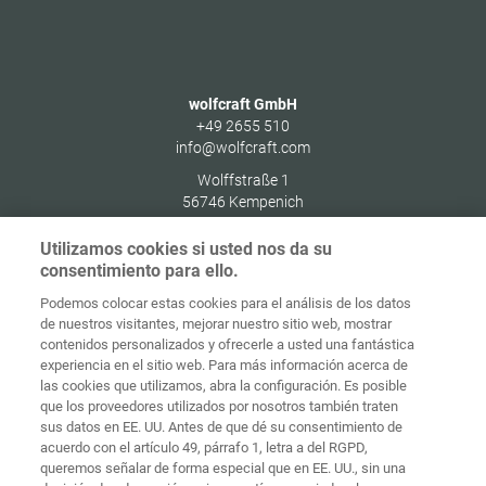
wolfcraft GmbH
+49 2655 510
info@wolfcraft.com
Wolffstraße 1
56746
Kempenich
Germany
Utilizamos cookies si usted nos da su
consentimiento para ello.
Podemos colocar estas cookies para el análisis de los datos
de nuestros visitantes, mejorar nuestro sitio web, mostrar
Protección de
contenidos personalizados y ofrecerle a usted una fantástica
Inicio
Contacto
Aviso legal
datos
experiencia en el sitio web. Para más información acerca de
las cookies que utilizamos, abra la configuración. Es posible
Términos y
que los proveedores utilizados por nosotros también traten
condiciones
Políticas de
generales
cookies
Iniciar sesión
sus datos en EE. UU. Antes de que dé su consentimiento de
acuerdo con el artículo 49, párrafo 1, letra a del RGPD,
Declaración
queremos señalar de forma especial que en EE. UU., sin una
de